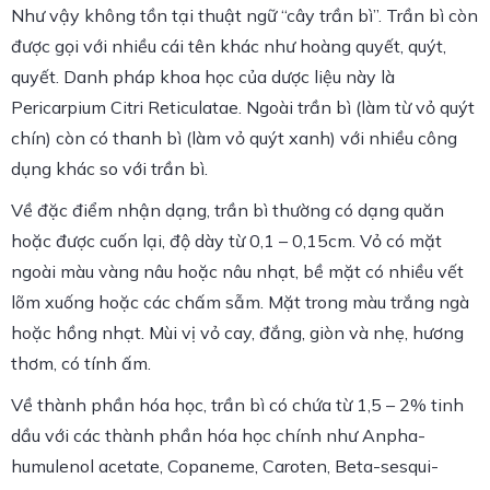
Như vậy không tồn tại thuật ngữ “cây trần bì”. Trần bì còn
được gọi với nhiều cái tên khác như hoàng quyết, quýt,
quyết. Danh pháp khoa học của dược liệu này là
Pericarpium Citri Reticulatae. Ngoài trần bì (làm từ vỏ quýt
chín) còn có thanh bì (làm vỏ quýt xanh) với nhiều công
dụng khác so với trần bì.
Về đặc điểm nhận dạng, trần bì thường có dạng quăn
hoặc được cuốn lại, độ dày từ 0,1 – 0,15cm. Vỏ có mặt
ngoài màu vàng nâu hoặc nâu nhạt, bề mặt có nhiều vết
lõm xuống hoặc các chấm sẫm. Mặt trong màu trắng ngà
hoặc hồng nhạt. Mùi vị vỏ cay, đắng, giòn và nhẹ, hương
thơm, có tính ấm.
Về thành phần hóa học, trần bì có chứa từ 1,5 – 2% tinh
dầu với các thành phần hóa học chính như Anpha-
humulenol acetate, Copaneme, Caroten, Beta-sesqui-