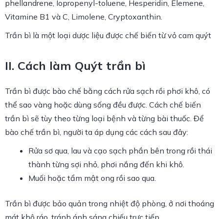
phellandrene, Iopropenyl-toluene, Hesperidin, Elemene,
Vitamine B1 và C, Limolene, Cryptoxanthin.
Trần bì là một loại dược liệu được chế biến từ vỏ cam quýt
II. Cách làm Quýt trần bì
Trần bì được bào chế bằng cách rửa sạch rồi phơi khô, có
thể sao vàng hoặc dùng sống đều được. Cách chế biến
trần bì sẽ tùy theo từng loại bệnh và từng bài thuốc. Để
bào chế trần bì, người ta áp dụng các cách sau đây:
Rửa sơ qua, lau và cạo sạch phần bên trong rồi thái
thành từng sợi nhỏ, phơi nắng đến khi khô.
Muối hoặc tẩm mật ong rồi sao qua.
Trần bì được bảo quản trong nhiệt độ phòng, ở nơi thoáng
mát khô ráo, tránh ánh sáng chiếu trực tiếp.