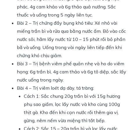
phác, 4g cam khảo và 6g thảo quả nướng. Sắc
thuốc và uống trong 5 ngày liên tục.
Bài 2 – Trị chứng đầy bụng khó tiêu: Xé nhỏ vài
miếng trần bì và rửa qua bằng nước ấm. Bỏ vào cốc
nước sôi, hãm lấy nước từ 10 – 15 phút rồi bỏ phần
bã và uống. Uống trong vài ngày liên tiếp đến khi
chứng khó chịu giảm.
Bài 3 – Trị bệnh viêm phế quản nhẹ và ho do viêm
họng: 6g trần bì, 4g cam thảo và 6g tô diệp, sắc lấy
nước uống trong ngày.
Bài 4 – Trị viêm loét dạ dày, tá tràng:
Cách 1: Sắc chung 20g trần bì với 15g hương
phụ sao giấm, lọc lấy nước và kho cùng 100g
thịt gà. Kho đến khi cạn nước rồi thêm gia vị,
gừng, nêm nếm vừa miệng thì tắt bếp.
Cách 2: Sắc 15 – 20g trần bì và lọc lấy nước,