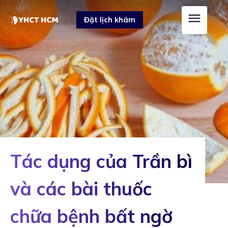
Skip
Post
Đặt lịch khám
to
navigation
content
Tác dụng của Trần bì
và các bài thuốc
chữa bệnh bất ngờ