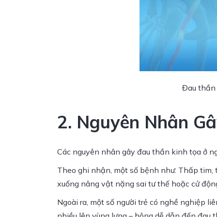
Đau thần 
2. Nguyên Nhân Gâ
Các nguyên nhân gây đau thần kinh tọa ở ngư
Theo ghi nhận, một số bệnh như: Thấp tim, t
xuống nâng vật nặng sai tư thế hoặc cử động
Ngoài ra, một số người trẻ có nghề nghiệp li
nhiều lên vùng lưng – hông dễ dẫn đến đau t