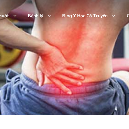
huật
Bệnh lý
Blog Y Học Cổ Truyền
C