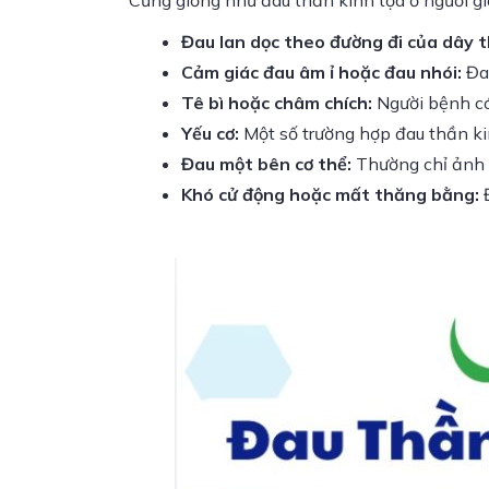
Cũng giống như đau thần kinh tọa ở người gi
Đau lan dọc theo đường đi của dây t
Cảm giác đau âm ỉ hoặc đau nhói:
Đau
Tê bì hoặc châm chích:
Người bệnh có
Yếu cơ:
Một số trường hợp đau thần kin
Đau một bên cơ thể:
Thường chỉ ảnh h
Khó cử động hoặc mất thăng bằng:
Đ