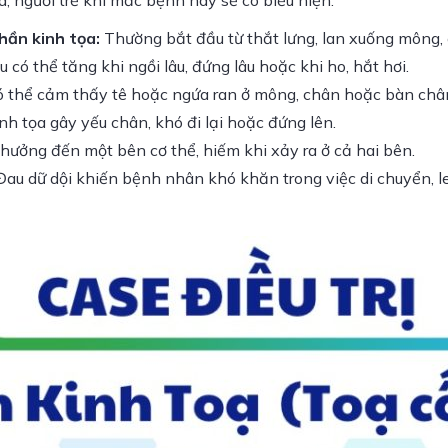
à, người trẻ khi mắc bệnh này sẽ có biểu hiện:
hần kinh tọa:
Thường bắt đầu từ thắt lưng, lan xuống mông, 
 có thể tăng khi ngồi lâu, đứng lâu hoặc khi ho, hắt hơi.
 thể cảm thấy tê hoặc ngứa ran ở mông, chân hoặc bàn châ
h tọa gây yếu chân, khó đi lại hoặc đứng lên.
ưởng đến một bên cơ thể, hiếm khi xảy ra ở cả hai bên.
au dữ dội khiến bệnh nhân khó khăn trong việc di chuyển, l