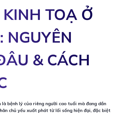
 KINH TOẠ Ở
: NGUYÊN
ĐÂU & CÁCH
C
 là bệnh lý của riêng người cao tuổi mà đang dần
nhân chủ yếu xuất phát từ
lối sống hiện đại
, đặc biệt