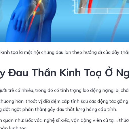
kinh tọa là một hội chứng đau lan theo hướng đi của dây thầ
y Đau Thần Kinh Toạ Ở Ng
ời trẻ có nhiều, trong đó có tình trạng lao động nặng, bị ch
hương hàn, thoát vị đĩa đệm cấp tính sau các động tác gắng 
 đột ngột phần thân) gây đau thắt lưng hông cấp tính.
ên quan như: Bốc vác, nghệ sĩ xiếc, vận động viên cử tạ,… th
hần kinh tọa.