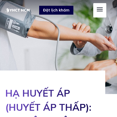
Skip
Post
Đặt lịch khám
to
navigation
content
HẠ HUYẾT ÁP
(HUYẾT ÁP THẤP):