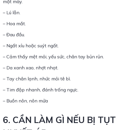
mặt mày.
– Lú lẫn.
– Hoa mắt.
– Đau đầu.
– Ngất xỉu hoặc suýt ngất.
– Cảm thấy mệt mỏi, yếu sức, chân tay bủn rủn.
– Da xanh xao, nhợt nhạt.
– Tay chân lạnh, nhức mỏi tê bì.
– Tim đập nhanh, đánh trống ngực.
– Buồn nôn, nôn mửa
6. CẦN LÀM GÌ NẾU BỊ TỤT