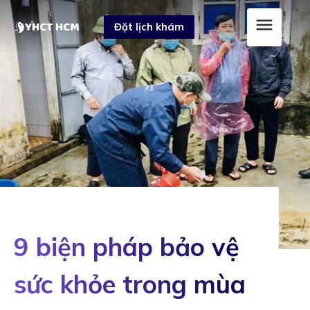
Skip
Post
Đặt lịch khám
to
navigation
content
9 biện pháp bảo vệ
sức khỏe trong mùa