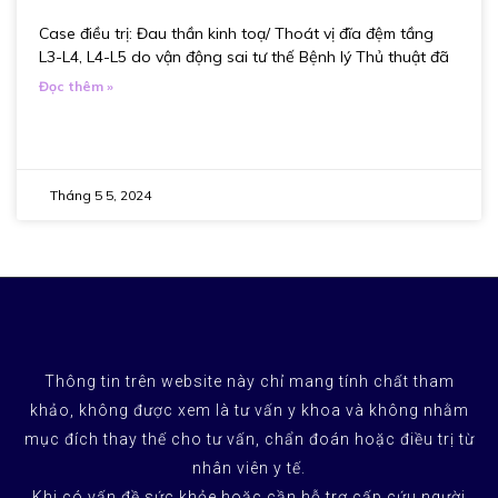
Case điều trị: Đau thần kinh toạ/ Thoát vị đĩa đệm tầng
L3-L4, L4-L5 do vận động sai tư thế Bệnh lý Thủ thuật đã
Đọc thêm »
Tháng 5 5, 2024
Thông tin trên website này chỉ mang tính chất tham
khảo, không được xem là tư vấn y khoa và không nhằm
mục đích thay thế cho tư vấn, chẩn đoán hoặc điều trị từ
nhân viên y tế.
Khi có vấn đề sức khỏe hoặc cần hỗ trợ cấp cứu người