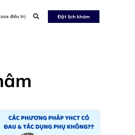
ase điều trị
Đặt lịch khám
châm