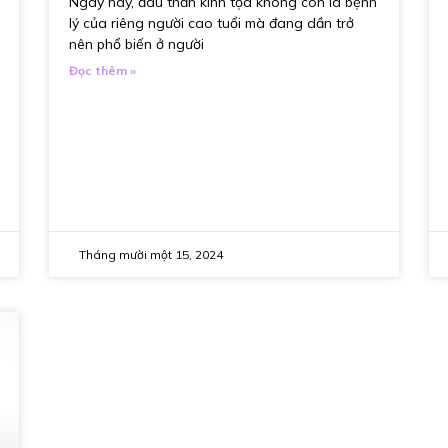
Ngày nay, đau thần kinh tọa không còn là bệnh
lý của riêng người cao tuổi mà đang dần trở
nên phổ biến ở người
Đọc thêm »
Tháng mười một 15, 2024