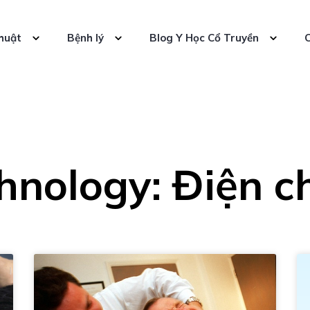
huật
Bệnh lý
Blog Y Học Cổ Truyền
C
hnology: Điện 
Trang
Trang
Trang