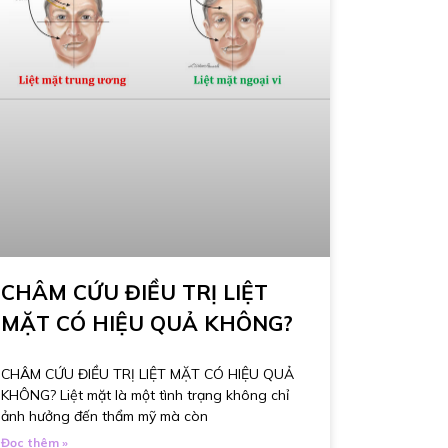
CHÂM CỨU ĐIỀU TRỊ LIỆT
MẶT CÓ HIỆU QUẢ KHÔNG?
CHÂM CỨU ĐIỀU TRỊ LIỆT MẶT CÓ HIỆU QUẢ
KHÔNG? Liệt mặt là một tình trạng không chỉ
ảnh hưởng đến thẩm mỹ mà còn
Đọc thêm »