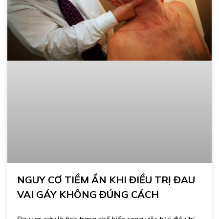
NGUY CƠ TIỀM ẨN KHI ĐIỀU TRỊ ĐAU
VAI GÁY KHÔNG ĐÚNG CÁCH
Đau vai gáy là tình trạng phổ biến song việc tự ý điều trị