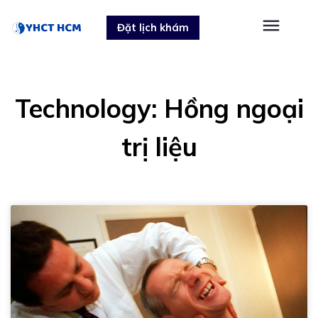
Skip
Đặt lịch khám
to
content
Technology: Hồng ngoại
trị liệu
Trang
Trang
Trang