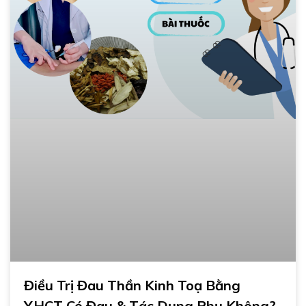
Điều Trị Đau Thần Kinh Toạ Bằng
YHCT Có Đau & Tác Dụng Phụ Không?