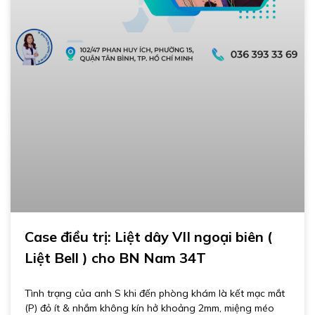
Case điều trị: Liệt dây VII ngoại biên (
Liệt Bell ) cho BN Nam 34T
Tình trạng của anh S khi đến phòng khám là kết mạc mắt
(P) đỏ ít & nhắm không kín hở khoảng 2mm, miệng méo